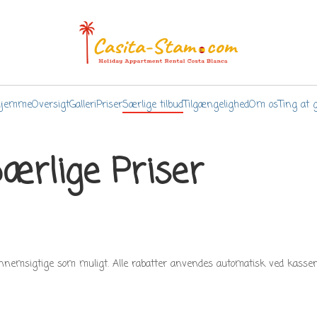
Hjemme
Oversigt
Galleri
Priser
Særlige tilbud
Tilgængelighed
Om os
Ting at 
ærlige Priser
gennemsigtige som muligt. Alle rabatter anvendes automatisk ved kass