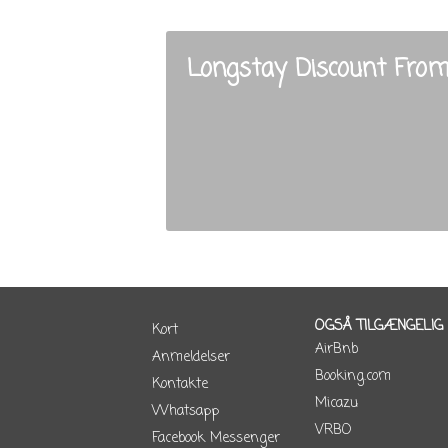
Longstay Discount From
OGSÅ TILGÆNGELIG
Kort
AirBnb
Anmeldelser
Booking.com
Kontakte
Micazu
Whatsapp
VRBO
Facebook Messenger