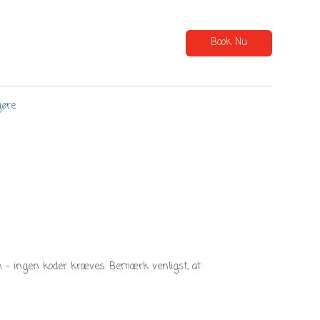
Book Nu
gøre
en – ingen koder kræves. Bemærk venligst, at