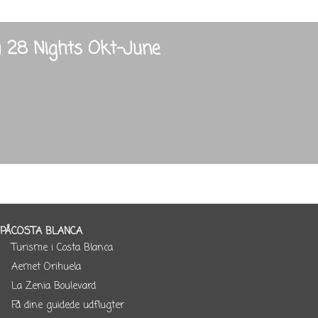
 28 Nights Okt-June
 PÅ
COSTA BLANCA
Turisme i Costa Blanca
Aemet Orihuela
La Zenia Boulevard
Få dine guidede udflugter