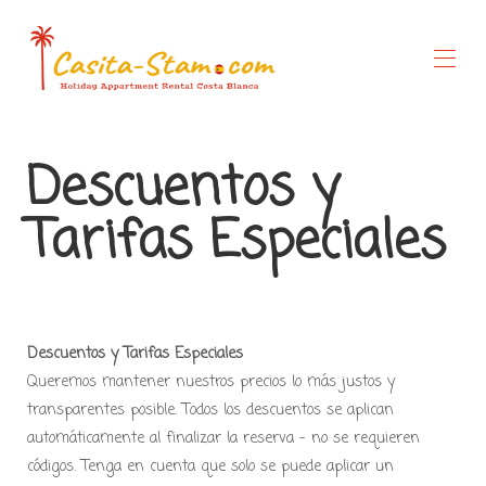
Inicio
Descuentos y
Descripción general
Galería
Tarifas Especiales
Tarifas
Ofertas especiales
Disponibilidad
Sobre nosotros
Cosas que hacer
Descuentos y Tarifas Especiales
Queremos mantener nuestros precios lo más justos y
transparentes posible. Todos los descuentos se aplican
automáticamente al finalizar la reserva – no se requieren
códigos. Tenga en cuenta que solo se puede aplicar un