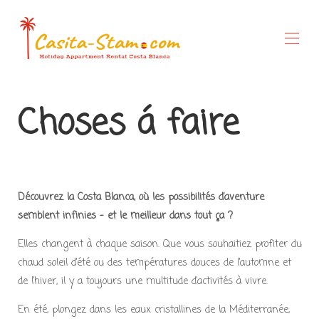
Accueil
Choses á faire
Aperçu
Galerie
Tarifs
Offres spéciales
Disponibilité
À propos de nous
Découvrez la Costa Blanca, où les possibilités d’aventure
Choses à faire
semblent infinies – et le meilleur dans tout ça ?
Elles changent à chaque saison. Que vous souhaitiez profiter du
chaud soleil d’été ou des températures douces de l’automne et
de l’hiver, il y a toujours une multitude d’activités à vivre.
En été, plongez dans les eaux cristallines de la Méditerranée,