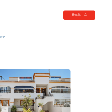
Bestill nå
øre