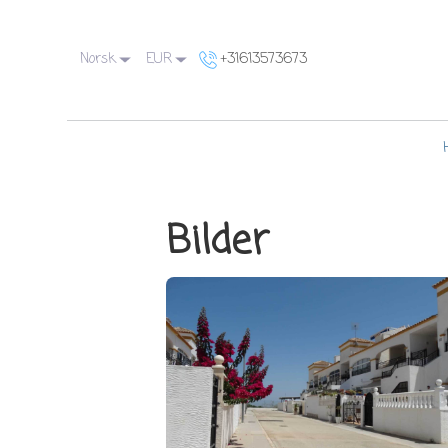
Norsk
EUR
+31613573673
Bilder