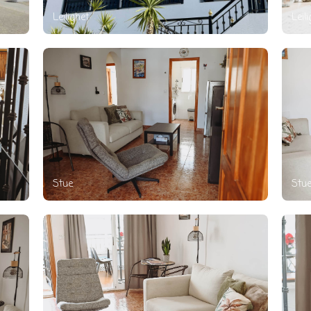
Leilighet
Leil
Stue
Stu