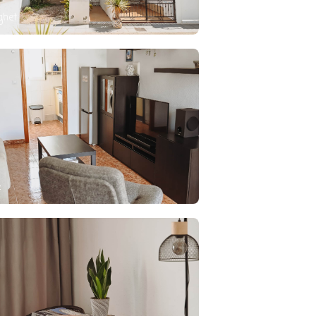
ighet
e