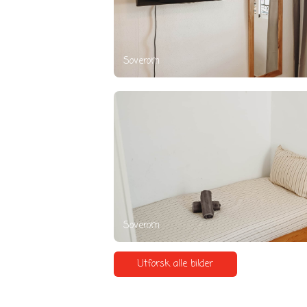
Soverom
Soverom
Utforsk alle bilder