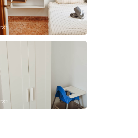
erom
erom