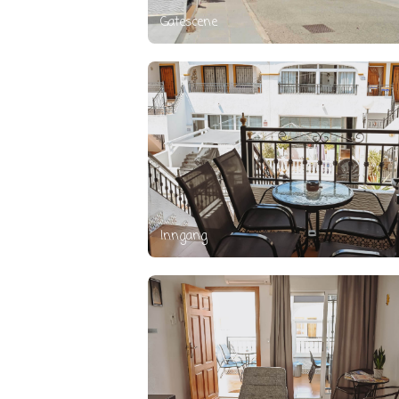
Gatescene
Inngang