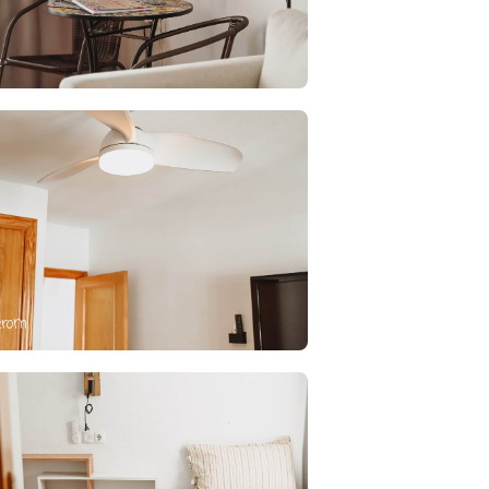
e
erom