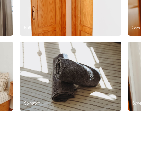
Hall
Sov
Soverom
Sov