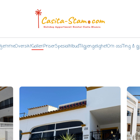
Hjemme
Oversikt
Galleri
Priser
Spesialtilbud
Tilgjengelighet
Om oss
Ting å gj