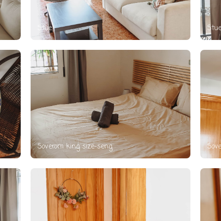
Stue
Stu
Soverom king size-seng
Sov